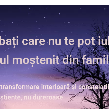
bați care nu te pot 
ul moștenit din famil
ansformare interioară și constelații
onștiente, nu dureroase.