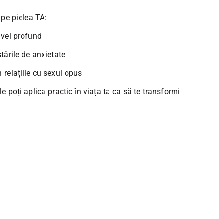
 pe pielea TA:
ivel profund
tările de anxietate
 relațiile cu sexul opus
e poți aplica practic în viața ta ca să te transformi