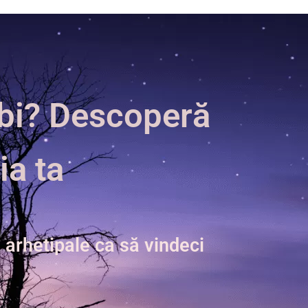
iubi? Descoperă
ia ta
 arhetipale ca să vindeci