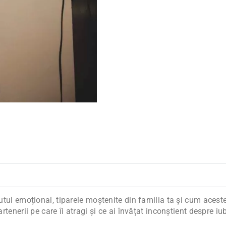
tul emoțional, tiparele moștenite din familia ta și cum acestea ț
tenerii pe care îi atragi și ce ai învățat inconștient despre iub