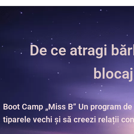
De ce atragi băr
blocaj
Boot Camp „Miss B” Un program de tr
tiparele vechi și să creezi relații c