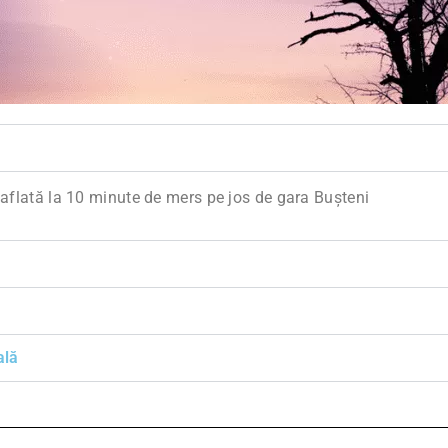
 aflată la 10 minute de mers pe jos de gara Bușteni
ală