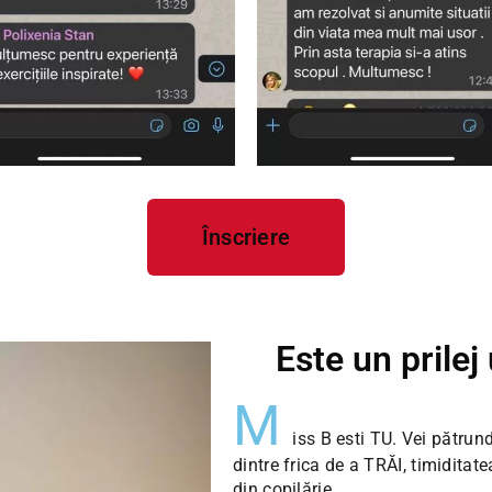
Înscriere
Este un prilej 
M
iss B esti TU. Vei pătrun
dintre frica de a TRĂI, timiditate
din copilărie.