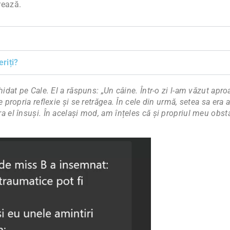
rează.
riți?
ghidat pe Cale. El a răspuns: „Un câine. Într-o zi l-am văzut ap
 propria reflexie și se retrăgea. În cele din urmă, setea sa era at
era el însuși. În același mod, am înțeles că și propriul meu ob