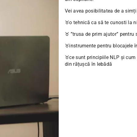
Vei avea posibilitatea de a simți
♉o tehnică ca să te cunosti la n
♉ ”trusa de prim ajutor” pentru s
♉instrumente pentru blocajele în
♉ce sunt principiile NLP și cum l
din rățușcă în lebădă