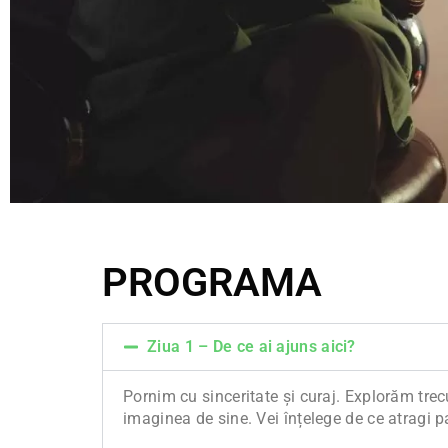
PROGRAMA
Ziua 1 – De ce ai ajuns aici?
Pornim cu sinceritate și curaj. Explorăm trecu
imaginea de sine. Vei înțelege de ce atragi par