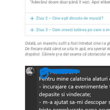
”Adevărul doare doar până îl vezi. Apoi elibe
Ziua 2 – Cine ești dincolo de mască?
Ziua 3 – Cum creezi iubirea pe care o me
Odată, un maestru sufit a fost întrebat cine l-a 
De fiecare dată când se uita în apă, era speriat de
dispărut. Câinele și-a dat seama că obstacolul 