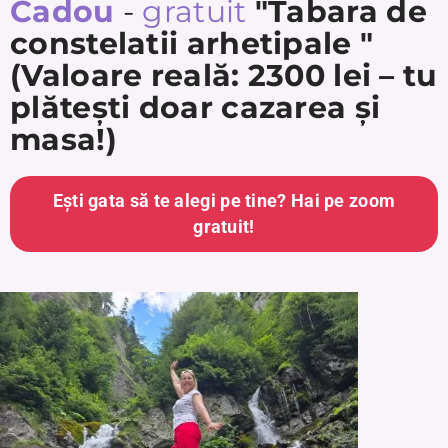
Cadou
-
gratuit
"Tabara de
constelatii arhetipale "
(Valoare reală: 2300 lei – tu
plătești doar cazarea și
masa!)
Ești gata să te alegi pe tine? Hai pe zoom
gratuit!