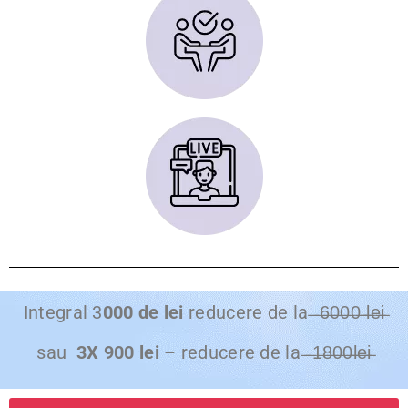
Integral 3
000 de lei
reducere de la ̶ ̶6̶0̶0̶0̶ ̶l̶e̶i̶
sau
3X 900 lei
– reducere de la ̶ ̶1̶8̶0̶0̶l̶e̶i̶