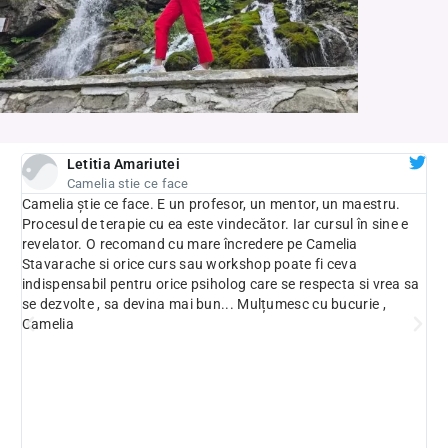
Letitia Amariutei
Camelia stie ce face
Camelia știe ce face. E un profesor, un mentor, un maestru.
T
Procesul de terapie cu ea este vindecător. Iar cursul în sine e
S
revelator. O recomand cu mare încredere pe Camelia
d
Stavarache si orice curs sau workshop poate fi ceva
e
indispensabil pentru orice psiholog care se respecta si vrea sa
p
t
se dezvolte , sa devina mai bun... Mulțumesc cu bucurie ,
C
re
Camelia
f
j
.