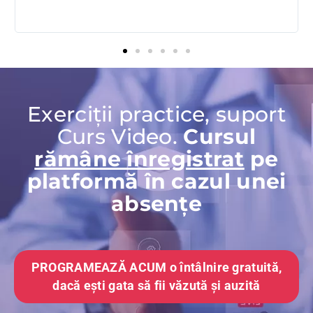
t
Exerciții practice, suport
Curs Video.
Cursul
rămâne înregistrat
pe
platformă în cazul unei
absențe
PROGRAMEAZĂ ACUM o întâlnire gratuită,
dacă ești gata să fii văzută și auzită