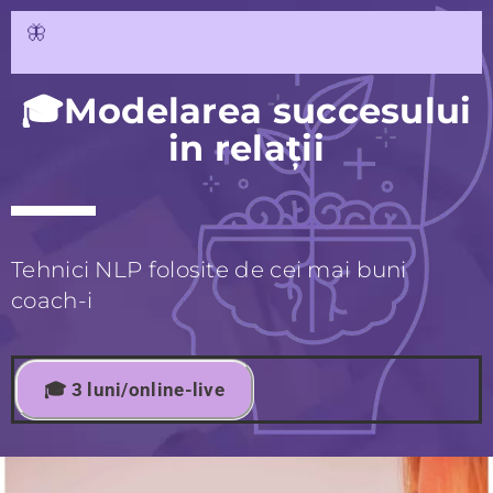
🦋
🎓Modelarea succesului
in relații
Tehnici NLP folosite de cei mai buni
coach-i
🎓 3 luni/online-live