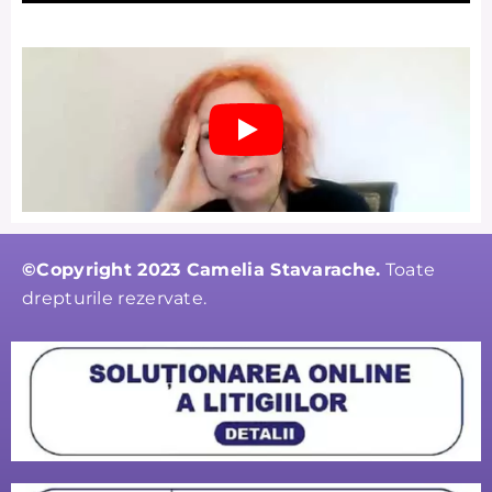
Respinge
©Copyright 2023 Camelia Stavarache.
Toate
drepturile rezervate.