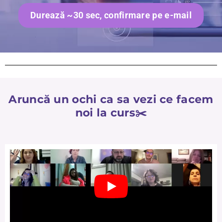
Durează ~30 sec, confirmare pe e-mail
Aruncă un ochi ca sa vezi ce facem
noi la curs✂️
Folosim cookie-uri pentru a personaliza conținutul și
anunțurile, pentru a oferi funcții de rețele sociale și pentru a
analiza traficul. De asemenea, le oferim partenerilor de rețele
sociale, de publicitate și de analize informații cu privire la
modul în care folosiți site-ul nostru. Aceștia le pot combina cu
alte informații oferite de dvs. sau culese în urma folosirii
serviciilor lor.
Politica Cookie
Permite toate