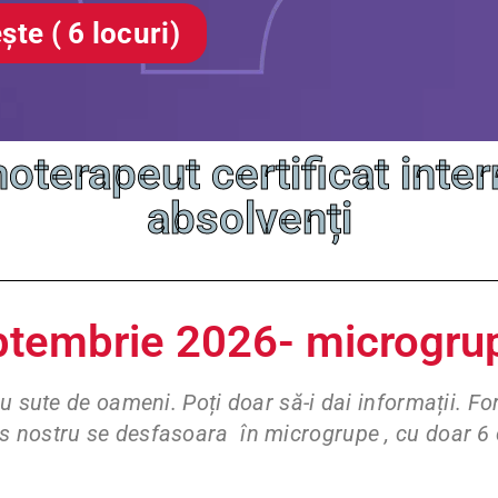
ște ( 6 locuri)
hoterapeut certificat int
absolvenți
eptembrie 2026- microgrup
cu sute de oameni. Poți doar să-i dai informații. F
s nostru se desfasoara în microgrupe , cu doar 6 c