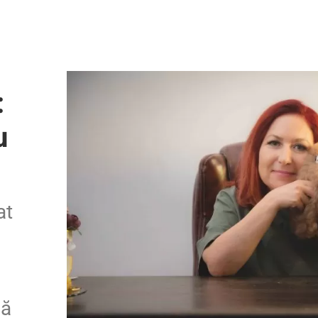
:
u
at
că