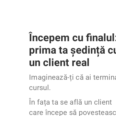
Începem cu finalul
prima ta ședință c
un client real
Imaginează-ți că ai termin
cursul.
În fața ta se află un client
care începe să povesteas