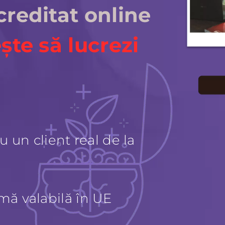
creditat online
ște să lucrezi
u un client real de la
mă valabilă în UE