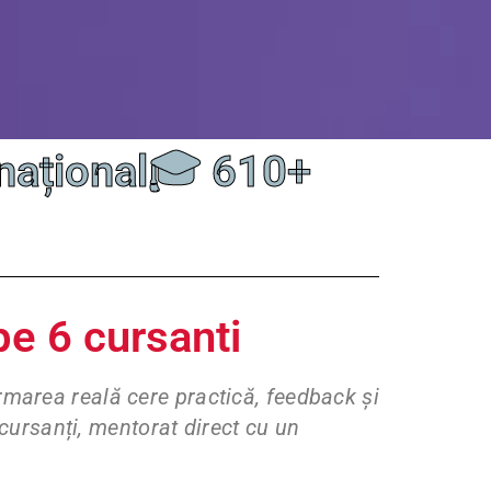
ernațional🎓 610+
e 6 cursanti
ormarea reală cere practică, feedback și
ursanți, mentorat direct cu un