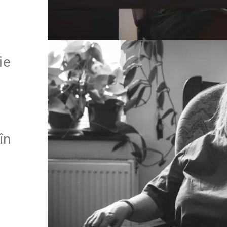
.
ie
în