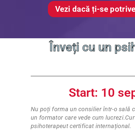
Vezi dacă ți-se potrive
Înveți cu un psi
Start: 10 s
Nu poți forma un consilier într-o sală 
un formator care vede cum lucrezi.Cur
psihoterapeut certificat internațional.