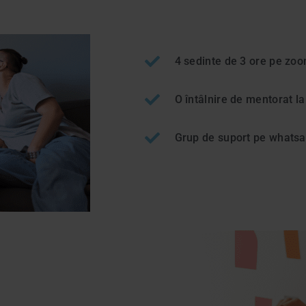
4 sedinte de 3 ore pe zoom
O întâlnire de mentorat l
Grup de suport pe whatsap