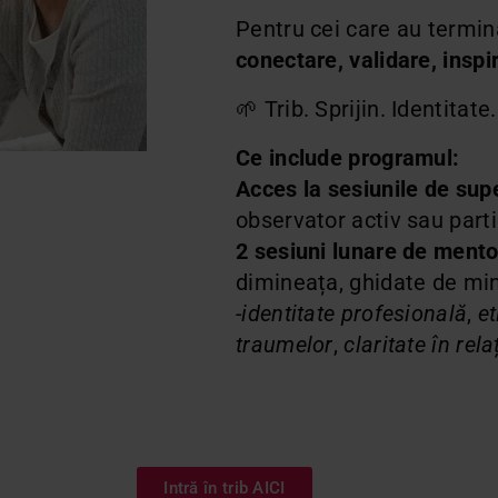
Pentru cei care au termin
conectare, validare, inspir
🌱 Trib. Sprijin. Identitat
Ce include programul:
Acces la sesiunile de sup
observator activ sau parti
2 sesiuni lunare de mento
dimineața, ghidate de min
-identitate profesională
,
et
traumelor
,
claritate în relaț
Intră în trib AICI