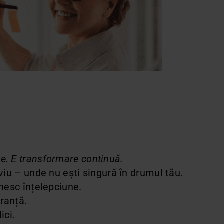
te. E transformare continuă.
 viu – unde nu ești singură în drumul tău.
lnesc înțelepciune.
ranță.
ici.