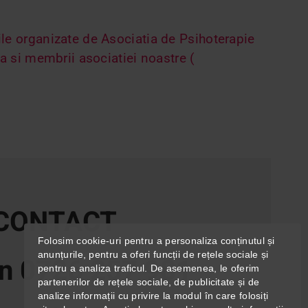
ile organizate de Asociatia de Psihoterapie
ca si membrii asociatiei noastre (
CONTACT
Folosim cookie-uri pentru a personaliza conținutul și
anunțurile, pentru a oferi funcții de rețele sociale și
n 0726 257 981
pentru a analiza traficul. De asemenea, le oferim
partenerilor de rețele sociale, de publicitate și de
analize informații cu privire la modul în care folosiți