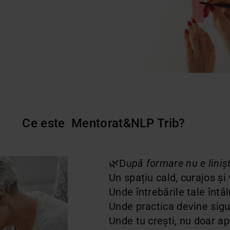
Ce este Mentorat&NLP Trib?
🌿D
upă formare nu e liniș
Un spațiu cald, curajos și
Unde întrebările tale întâ
Unde practica devine sigu
Unde tu crești, nu doar apl