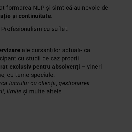
at formarea NLP și simt că au nevoie de
ație și continuitate
.
e. Profesionalism cu suflet.
ervizare
ale cursanților actuali- ca
cipant cu studii de caz proprii
rat exclusiv pentru absolvenți
– vineri
e, cu teme speciale:
ica lucrului cu clienții
,
gestionarea
ii
,
limite
și multe altele