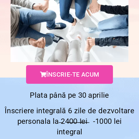
ÎNSCRIE-TE ACUM
Plata până pe 30 aprilie
Înscriere integrală 6 zile de dezvoltare
personala la ̶24̶0̶0̶ ̶l̶e̶i̶ -1000 lei
integral