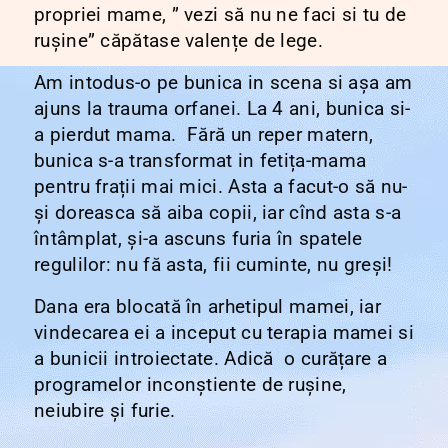
propriei mame, ” vezi să nu ne faci si tu de
rușine” căpătase valențe de lege.
Am intodus-o pe bunica in scena si așa am
ajuns la trauma orfanei. La 4 ani, bunica si-
a pierdut mama. Fără un reper matern,
bunica s-a transformat in fetița-mama
pentru frații mai mici. Asta a facut-o să nu-
și doreasca să aiba copii, iar cînd asta s-a
întâmplat, și-a ascuns furia în spatele
regulilor: nu fă asta, fii cuminte, nu greși!
Dana era blocată în arhetipul mamei, iar
vindecarea ei a inceput cu terapia mamei si
a bunicii introiectate. Adică o curățare a
programelor inconștiente de rușine,
neiubire și furie.