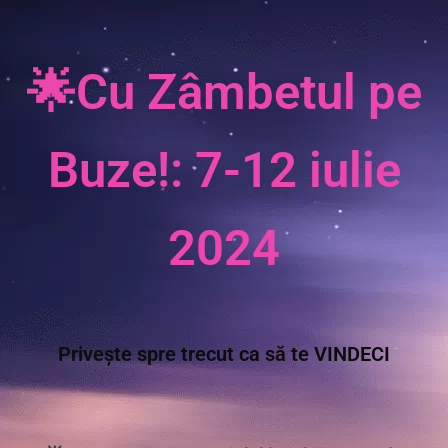
🌟Cu Zâmbetul pe
Buze!: 7-12 iulie
2024
Privește spre trecut ca să te VINDECI