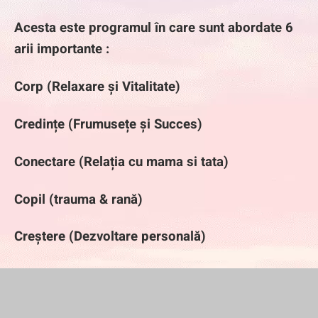
Acesta
este programul în care
sunt abordate
6
arii
importante :
C
orp (Relaxare și Vitalitate)
C
redințe
(Frumusețe și Succes)
C
onectare (Relația cu mama si tata)
C
opil
(trauma & rană)
C
reștere (Dezvoltare personală)