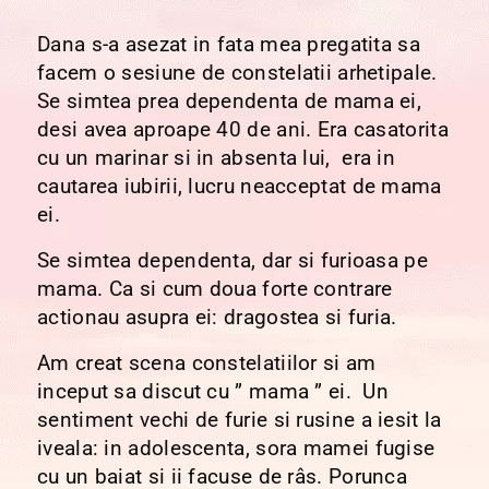
Dana s-a asezat in fata mea pregatita sa
facem o sesiune de constelatii arhetipale.
Se simtea prea dependenta de mama ei,
desi avea aproape 40 de ani. Era casatorita
cu un marinar si in absenta lui, era in
cautarea iubirii, lucru neacceptat de mama
ei.
Se simtea dependenta, dar si furioasa pe
mama. Ca si cum doua forte contrare
actionau asupra ei: dragostea si furia.
Am creat scena constelatiilor si am
inceput sa discut cu ” mama ” ei. Un
sentiment vechi de furie si rusine a iesit la
iveala: in adolescenta, sora mamei fugise
cu un baiat si ii facuse de râs. Porunca