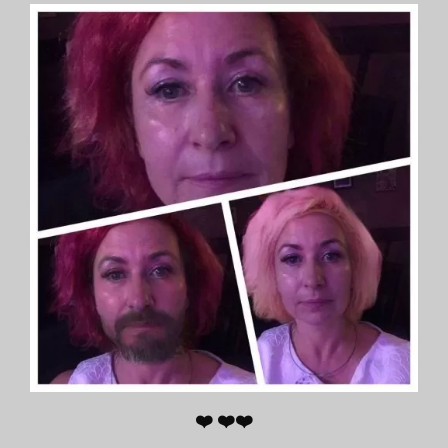
❤️ ❤️❤️