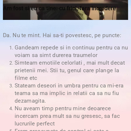
Am fost si eu ca tine: cu frici, fara incredere
Da. Nu te mint. Hai sa-ti povestesc, pe puncte:
Gandeam repede si in continuu pentru ca nu
voiam sa simt durerea traumelor
Simteam emotiile celorlati , mai mult decat
prietenii mei. Stii tu, genul care plange la
filme etc
Stateam deseori in umbra pentru ca mi-era
teama sa ma implic in relatii ca sa nu fiu
dezamagita.
Nu aveam timp pentru mine deoarece
incercam prea mult sa nu gresesc, sa fac
lucrurile perfect