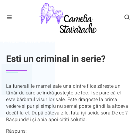
PRIMA PAGINA
ESTI UN CRIMINAL IN SERIE?
Esti un criminal in serie?
La funeraliile mamei sale una dintre fiice zăreşte un
tânăr de care se îndrăgosteş
te pe loc.
I se pare că el
este bărbatul visurilor sale. Este dragoste la prima
vedere şi pur şi simplu nu se
mai poate gândi la altceva
decât la el. După câteva zile, fata îşi ucide sora.
De ce ?
R
ăspunde!i şi abia apoi cititi solutia.
Răspuns: