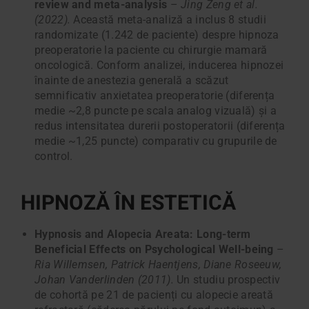
review and meta-analysis
–
Jing Zeng et al.
(2022).
Această meta-analiză a inclus 8 studii
randomizate (1.242 de paciente) despre hipnoza
preoperatorie la paciente cu chirurgie mamară
oncologică. Conform analizei, inducerea hipnozei
înainte de anestezia generală a scăzut
semnificativ anxietatea preoperatorie (diferența
medie ~2,8 puncte pe scala analog vizuală) și a
redus intensitatea durerii postoperatorii (diferența
medie ~1,25 puncte) comparativ cu grupurile de
control.
HIPNOZĂ ÎN ESTETICĂ
Hypnosis and Alopecia Areata: Long-term
Beneficial Effects on Psychological Well-being
–
Ria Willemsen, Patrick Haentjens, Diane Roseeuw,
Johan Vanderlinden (2011).
Un studiu prospectiv
de cohortă pe 21 de pacienți cu alopecie areată