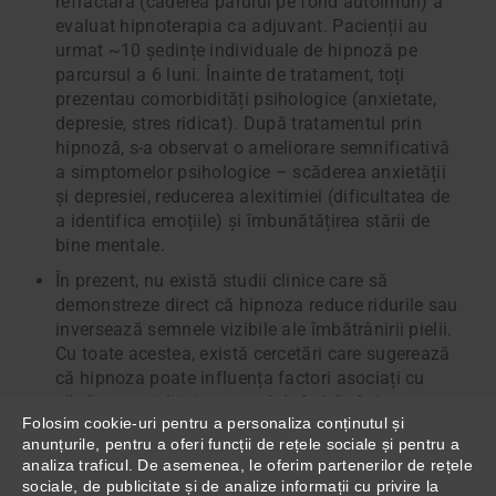
refractară (căderea părului pe fond autoimun) a
evaluat hipnoterapia ca adjuvant. Pacienții au
urmat ~10 ședințe individuale de hipnoză pe
parcursul a 6 luni. Înainte de tratament, toți
prezentau comorbidități psihologice (anxietate,
depresie, stres ridicat). După tratamentul prin
hipnoză, s-a observat o ameliorare semnificativă
a simptomelor psihologice – scăderea anxietății
și depresiei, reducerea alexitimiei (dificultatea de
a identifica emoțiile) și îmbunătățirea stării de
bine mentale.
În prezent, nu există studii clinice care să
demonstreze direct că hipnoza reduce ridurile sau
inversează semnele vizibile ale îmbătrânirii pielii.
Cu toate acestea, există cercetări care sugerează
că hipnoza poate influența factori asociați cu
sănătatea pielii și procesul de îmbătrânire, cum ar
Folosim cookie-uri pentru a personaliza conținutul și
fi stresul, somnul și procesele inflamatorii.
anunțurile, pentru a oferi funcții de rețele sociale și pentru a
analiza traficul. De asemenea, le oferim partenerilor de rețele
Hipnoza și sănătatea pielii
sociale, de publicitate și de analize informații cu privire la
Un articol din
Dermatology Times
discută despre