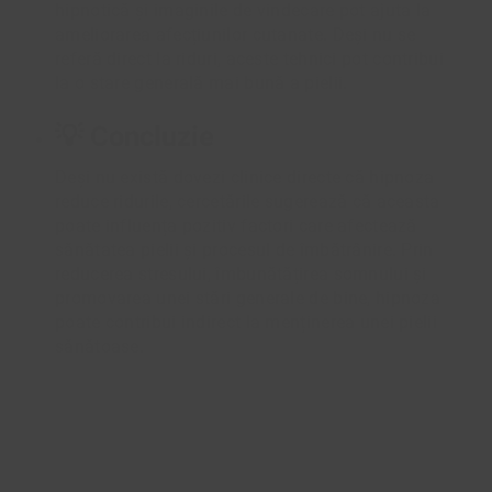
hipnotică și imaginile de vindecare pot ajuta la
ameliorarea afecțiunilor cutanate. Deși nu se
referă direct la riduri, aceste tehnici pot contribui
la o stare generală mai bună a pielii.
💡 Concluzie
Deși nu există dovezi clinice directe că hipnoza
reduce ridurile, cercetările sugerează că aceasta
poate influența pozitiv factori care afectează
sănătatea pielii și procesul de îmbătrânire. Prin
reducerea stresului, îmbunătățirea somnului și
promovarea unei stări generale de bine, hipnoza
poate contribui indirect la menținerea unei pielii
sănătoase.