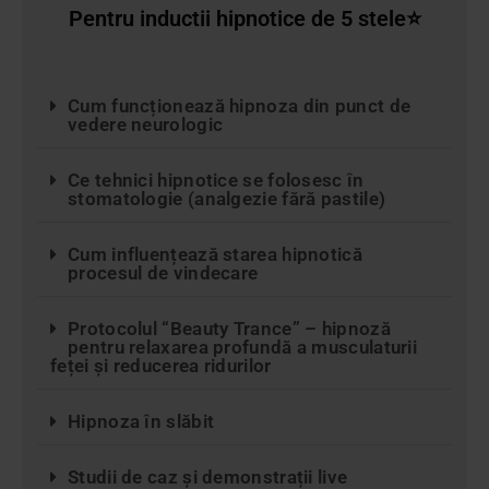
Pentru inductii hipnotice de 5 stele⭐
Cum funcționează hipnoza din punct de
vedere neurologic
Ce tehnici hipnotice se folosesc în
stomatologie (analgezie fără pastile)
Cum influențează starea hipnotică
procesul de vindecare
Protocolul “Beauty Trance” – hipnoză
pentru relaxarea profundă a musculaturii
feței și reducerea ridurilor
Hipnoza în slăbit
Studii de caz și demonstrații live