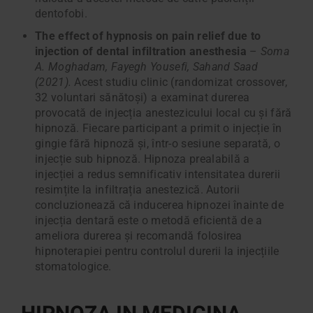
dentofobi.
The effect of hypnosis on pain relief due to
injection of dental infiltration anesthesia
–
Soma
A. Moghadam, Fayegh Yousefi, Sahand Saad
(2021).
Acest studiu clinic (randomizat crossover,
32 voluntari sănătoși) a examinat durerea
provocată de injecția anestezicului local cu și fără
hipnoză. Fiecare participant a primit o injecție în
gingie fără hipnoză și, într-o sesiune separată, o
injecție sub hipnoză. Hipnoza prealabilă a
injecției a redus semnificativ intensitatea durerii
resimțite la infiltrația anestezică. Autorii
concluzionează că inducerea hipnozei înainte de
injecția dentară este o metodă eficientă de a
ameliora durerea și recomandă folosirea
hipnoterapiei pentru controlul durerii la injecțiile
stomatologice.