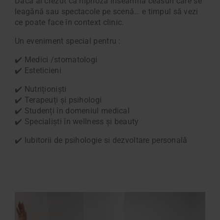
Dacă ai crezut că hipnoza înseamnă ceasuri care se
leagănă sau spectacole pe scenă… e timpul să vezi
ce poate face în context clinic.
Un eveniment special pentru :
✔️ Medici /stomatologi
✔️ Esteticieni
✔️ Nutriționiști
✔️ Terapeuți și psihologi
✔️ Studenți în domeniul medical
✔️ Specialiști în wellness și beauty
✔️ Iubitorii de psihologie si dezvoltare personală