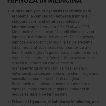
HIPNOZA IN MEDICINA
A meta-analysis of hypnosis for chronic pain
problems: a comparison between hypnosis,
standard care, and other psychological
interventions
–
Tomonori Adachi et al. (2014).
Metaanaliză ce a inclus 14 studii clinice privind
hipnoza în diferite dureri cronice. De asemenea,
hipnoza s-a dovedit
cel puțin
la fel de eficientă
(chiar moderat superioară) comparativ cu alte
terapii psihologice în gestionarea anumitor dureri
cronice (exceptând cefaleea). Concluzia analizei
este că hipnoterapia este eficace în
managementul durerii cronice, deși există o
heterogenitate considerabilă între studii, sugerând
necesitatea standardizării intervențiilor.
Rezultatele au indicat un beneficiu moderat al
hipnozei comparativ cu îngrijirea standard în
reducerea durerii pe termen lung.
Effects of Hypnosis, Mindfulness Meditation, and