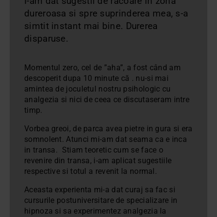
I-am dat sugestii de racoare in zona
dureroasa si spre suprinderea mea, s-a
simtit instant mai bine. Durerea
disparuse.
Momentul zero, cel de ”aha”, a fost când am
descoperit dupa 10 minute că
. nu-si mai
amintea de joculetul nostru psihologic cu
analgezia si nici de ceea ce discutaseram intre
timp.
Vorbea greoi, de parca avea pietre in gura si era
somnolent. Atunci mi-am dat seama ca e inca
in transa. Stiam teoretic cum se face o
revenire din transa, i-am aplicat sugestiile
respective si totul a revenit la normal.
Aceasta experienta mi-a dat curaj sa fac si
cursurile postuniversitare de specializare in
hipnoza si sa experimentez analgezia la