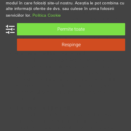
modul în care folosiți site-ul nostru. Aceștia le pot combina cu
utilizarea hipnozei în dermatologie, menționând
alte informații oferite de dvs. sau culese în urma folosirii
că hipnoza poate fi benefică în tratarea unor
serviciilor lor.
Politica Cookie
afecțiuni cutanate precum verucile, psoriazisul și
dermatita atopică. Deși nu se referă direct la
Permite toate
reducerea ridurilor, aceste informații sugerează că
hipnoza poate avea un impact pozitiv asupra
Respinge
sănătății pielii în general.
Hipnoza și îmbătrânirea celulară
Un articol din
Your Health Magazine
menționează
că hipnoza și mindfulness pot crește activitatea
telomerazei, o enzimă asociată cu încetinirea
procesului de îmbătrânire celulară. Deși studiul nu
este specific pentru riduri, rezultatele sugerează
un potențial beneficiu al hipnozei în procesul de
îmbătrânire.
Hipnoza și condițiile pielii
Un articol din
Psychology Today
discută despre
utilizarea hipnozei pentru a îmbunătăți condițiile
pielii, menționând că tehnici precum relaxarea