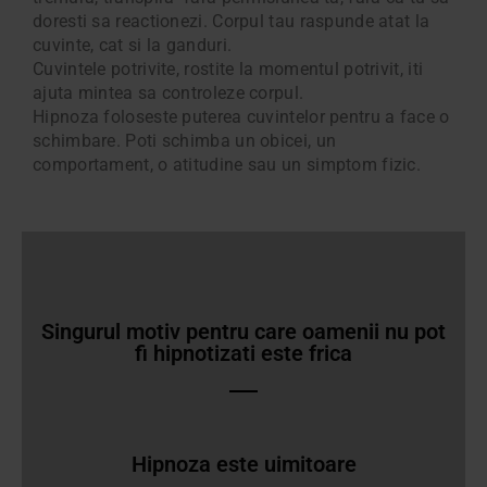
doresti sa reactionezi. Corpul tau raspunde atat la
cuvinte, cat si la ganduri.
Cuvintele potrivite, rostite la momentul potrivit, iti
ajuta mintea sa controleze corpul.
Hipnoza foloseste puterea cuvintelor pentru a face o
schimbare. Poti schimba un obicei, un
comportament, o atitudine sau un simptom fizic.
Singurul motiv pentru care oamenii nu pot
fi hipnotizati este frica
Hipnoza este uimitoare