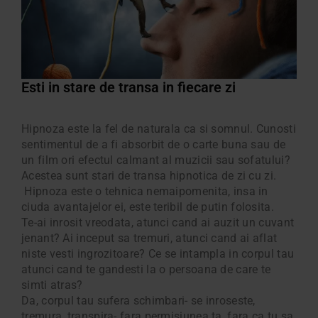
Esti in stare de transa in fiecare zi
Hipnoza este la fel de naturala ca si somnul. Cunosti
sentimentul de a fi absorbit de o carte buna sau de
un film ori efectul calmant al muzicii sau sofatului?
Acestea sunt stari de transa hipnotica de zi cu zi.
Hipnoza este o tehnica nemaipomenita, insa in
ciuda avantajelor ei, este teribil de putin folosita.
Te-ai inrosit vreodata, atunci cand ai auzit un cuvant
jenant? Ai inceput sa tremuri, atunci cand ai aflat
niste vesti ingrozitoare? Ce se intampla in corpul tau
atunci cand te gandesti la o persoana de care te
simti atras?
Da, corpul tau sufera schimbari- se inroseste,
tremura, transpira- fara permisiunea ta, fara ca tu sa