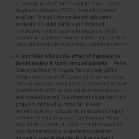
–
Thomas G. Wolf, Sina Schläppi, Carla I. Benz,
Guglielmo Campus (2022).
Această lucrare a
analizat 19 studii clinice despre reducerea
anxietății și fobiei dentare prin hipnoză.
Concluziile evidențiază că hipnoza are efecte
pozitive în scăderea fricii de dentist și poate fi un
adjuvant benefic în tratamentul anxietății dentare
A controlled trial on the effect of hypnosis on
dental anxiety in tooth removal patients
–
Heide
Glaesmer, Hendrik Geupel, Rainer Haak (2015).
Studiu controlat pe 102 pacienți ce au necesitat
extracții dentare, comparând tratamentul obișnuit
(anestezie locală) cu același tratament plus o
sesiune de hipnoză. S-a observat că pacienții din
grupul cu hipnoză au raportat niveluri
semnificativ mai scăzute de anxietate în timpul
intervenției față de grupul fără hipnoză. Peste
90% dintre pacienți au avut o atitudine pozitivă
față de hipnoterapie, sugerând acceptarea
ridicată a acestei metode de către pacienții