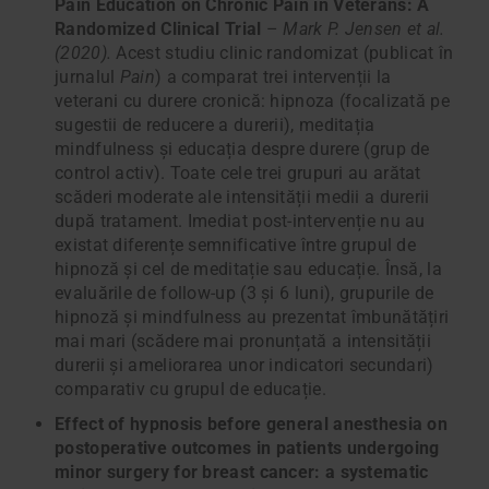
Pain Education on Chronic Pain in Veterans: A
Randomized Clinical Trial
–
Mark P. Jensen et al.
(2020).
Acest studiu clinic randomizat (publicat în
jurnalul
Pain
) a comparat trei intervenții la
veterani cu durere cronică: hipnoza (focalizată pe
sugestii de reducere a durerii), meditația
mindfulness și educația despre durere (grup de
control activ). Toate cele trei grupuri au arătat
scăderi moderate ale intensității medii a durerii
după tratament. Imediat post-intervenție nu au
existat diferențe semnificative între grupul de
hipnoză și cel de meditație sau educație. Însă, la
evaluările de follow-up (3 și 6 luni), grupurile de
hipnoză și mindfulness au prezentat îmbunătățiri
mai mari (scădere mai pronunțată a intensității
durerii și ameliorarea unor indicatori secundari)
comparativ cu grupul de educație.
Effect of hypnosis before general anesthesia on
postoperative outcomes in patients undergoing
minor surgery for breast cancer: a systematic