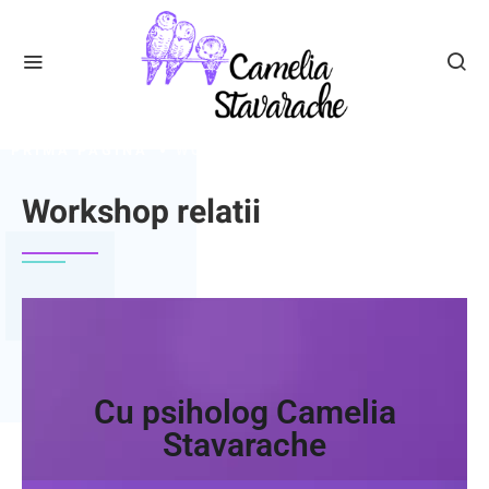
PRIMA PAGINA
WORKSHOP RELATII
Workshop relatii
Cu psiholog Camelia
Stavarache