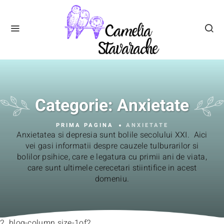
Categorie:
Anxietate
PRIMA PAGINA
ANXIETATE
Anxietatea si depresia sunt bolile secolului XXI. Aici
vei gasi informatii despre cauzele tulburarilor si
bolilor psihice, care e legatura cu primii ani de viata,
care sunt ultimele cerecetari stiintifice in acest
domeniu.