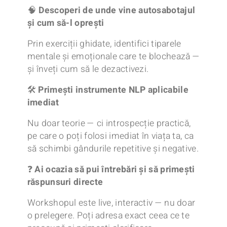
🧠
Descoperi de unde vine autosabotajul
și cum să-l oprești
Prin exerciții ghidate, identifici tiparele
mentale și emoționale care te blochează —
și înveți cum să le dezactivezi.
🛠️
Primești instrumente NLP aplicabile
imediat
Nu doar teorie — ci introspecție practică,
pe care o poți folosi imediat în viața ta, ca
să schimbi gândurile repetitive și negative.
❓
Ai ocazia să pui întrebări și să primești
răspunsuri directe
Workshopul este live, interactiv — nu doar
o prelegere. Poți adresa exact ceea ce te