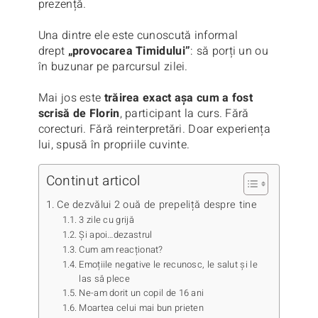
prezență.
Una dintre ele este cunoscută informal
drept
„provocarea Timidului”
: să porți un ou
în buzunar pe parcursul zilei.
Mai jos este
trăirea exact așa cum a fost
scrisă de Florin
, participant la curs. Fără
corecturi. Fără reinterpretări. Doar experiența
lui, spusă în propriile cuvinte.
Continut articol
Ce dezvălui 2 ouă de prepeliță despre tine
3 zile cu grijă
Și apoi…dezastrul
Cum am reacționat?
Emoțiile negative le recunosc, le salut și le
las să plece
Ne-am dorit un copil de 16 ani
Moartea celui mai bun prieten