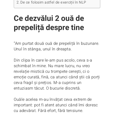
De ce folosim astfel de exerciții în NLP
Ce dezvălui 2 ouă de
prepeliță despre tine
”Am purtat două ouă de prepeliță în buzunare.
Unul în stânga, unul în dreapta.
Din clipa în care le-am pus acolo, ceva s-a
schimbat în mine. Nu mare lucru, nu vreo
revelație mistică cu trompete cerești, ci o
emoție curată, fină, ca atunci când știi că porți
ceva fragil și prețios. M-a cuprins un
entuziasm tăcut. O bucurie discretă.
Ouăle acelea m-au învățat ceva extrem de
important: pot fi atent atunci când îmi doresc
cu adevărat. Fără efort, fără tensiune.