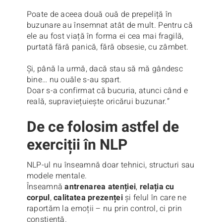
Poate de aceea două ouă de prepeliță în
buzunare au însemnat atât de mult. Pentru că
ele au fost viață în forma ei cea mai fragilă,
purtată fără panică, fără obsesie, cu zâmbet.
Și, până la urmă, dacă stau să mă gândesc
bine… nu ouăle s-au spart.
Doar s-a confirmat că bucuria, atunci când e
reală, supraviețuiește oricărui buzunar.”
De ce folosim astfel de
exerciții în NLP
NLP-ul nu înseamnă doar tehnici, structuri sau
modele mentale.
Înseamnă
antrenarea atenției
,
relația cu
corpul
,
calitatea prezenței
și felul în care ne
raportăm la emoții – nu prin control, ci prin
conștiență.